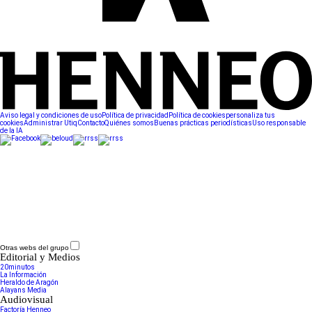
Aviso legal y condiciones de uso
Política de privacidad
Política de cookies
personaliza tus
cookies
Administrar Utiq
Contacto
Quiénes somos
Buenas prácticas periodísticas
Uso responsable
de la IA
Otras webs del grupo
Editorial y Medios
20minutos
La Información
Heraldo de Aragón
Alayans Media
Audiovisual
Factoría Henneo