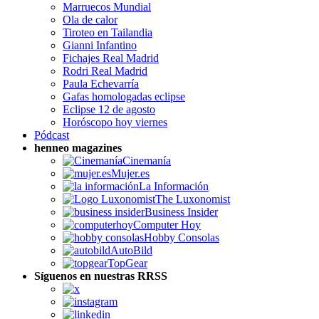
Marruecos Mundial
Ola de calor
Tiroteo en Tailandia
Gianni Infantino
Fichajes Real Madrid
Rodri Real Madrid
Paula Echevarría
Gafas homologadas eclipse
Eclipse 12 de agosto
Horóscopo hoy viernes
Pódcast
henneo magazines
Cinemanía
Mujer.es
La Información
The Luxonomist
Business Insider
Computer Hoy
Hobby Consolas
AutoBild
TopGear
Síguenos en nuestras RRSS