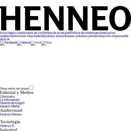
Aviso legal y condiciones de uso
Política de privacidad
Política de cookies
personaliza tus
cookies
Administrar Utiq
Contacto
Quiénes somos
Buenas prácticas periodísticas
Uso responsable
de la IA
Otras webs del grupo
Editorial y Medios
20minutos
La Información
Heraldo de Aragón
Alayans Media
Audiovisual
Factoría Henneo
Tecnología
Hiberus TI
Industrial