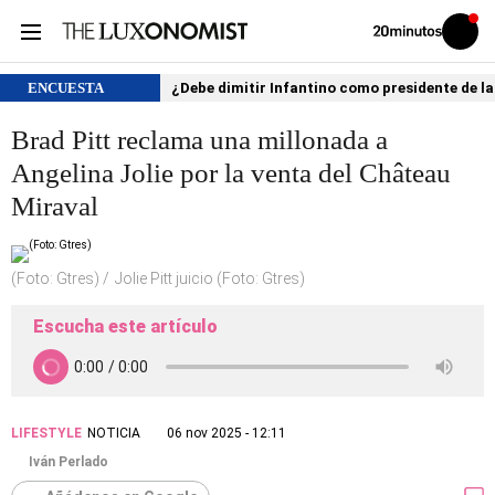
Volver
Iniciar
a
sesión
20MINUTOS.ES
ENCUESTA
¿Debe dimitir Infantino como presidente de la
Brad Pitt reclama una millonada a
Angelina Jolie por la venta del Château
Miraval
(Foto: Gtres)
Jolie Pitt juicio (Foto: Gtres)
Escucha este artículo
LIFESTYLE
NOTICIA
06 nov 2025 - 12:11
Iván Perlado