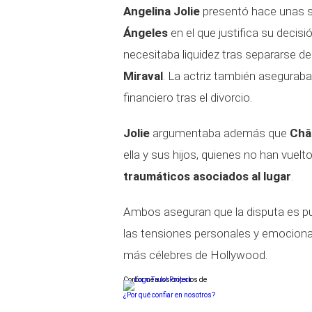
Angelina Jolie
presentó hace unas s
Ángeles
en el que justifica su decis
necesitaba liquidez tras separarse de
Miraval
. La actriz también aseguraba
financiero tras el divorcio.
Jolie
argumentaba además que
Châ
ella y sus hijos, quienes no han vuelt
traumáticos asociados al lugar
.
Ambos aseguran que la disputa es p
las tensiones personales y emocional
más célebres de Hollywood.
Conforme a los criterios de
¿Por qué confiar en nosotros?