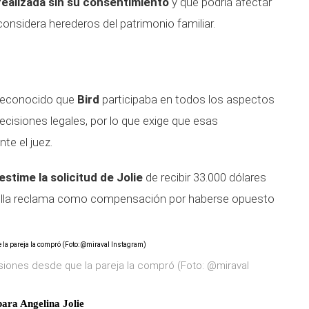
realizada sin su consentimiento
y que podría afectar
considera herederos del patrimonio familiar.
reconocido que
Bird
participaba en todos los aspectos
decisiones legales, por lo que exige que esas
e el juez.
stime la solicitud de Jolie
de recibir 33.000 dólares
e ella reclama como compensación por haberse opuesto
iones desde que la pareja la compró (Foto: @miraval
para Angelina Jolie