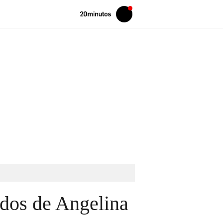
Volver
Iniciar
a
sesión
20MINUTOS.ES
vados de Angelina