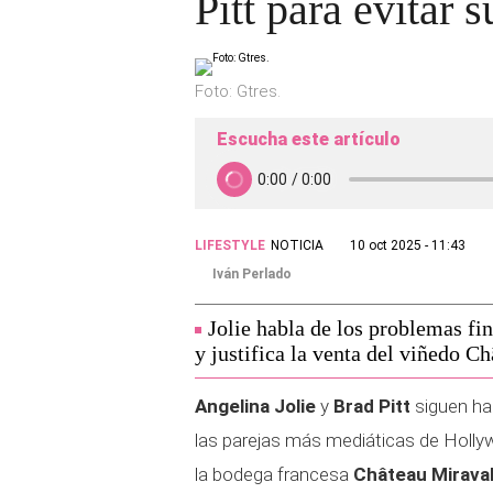
Pitt para evitar s
Foto: Gtres.
Escucha este artículo
LIFESTYLE
NOTICIA
10 oct 2025 - 11:43
Iván Perlado
Jolie habla de los problemas fin
y justifica la venta del viñedo C
Angelina Jolie
y
Brad Pitt
siguen ha
las parejas más mediáticas de Hollywoo
la bodega francesa
Château Mirava