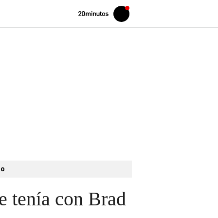
Volver
Iniciar
a
sesión
20MINUTOS.ES
to
e tenía con Brad