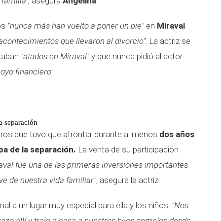
 familia"
, asegura
Angelina
.
jos
"nunca más han vuelto a poner un pie"
en
Miraval
acontecimientos que llevaron al divorcio"
. La actriz se
staban
"atados en Miraval"
y que nunca pidió al actor
poyo financiero"
.
a separación
eros que tuvo que afrontar durante al menos
dos años
pa de la separación.
La venta de su participación
aval fue una de las primeras inversiones importantes
ve de nuestra vida familiar"
, asegura la actriz.
l a un lugar muy especial para ella y los niños.
"Nos
zo allí y traje a casa a nuestros hijos gemelos desde