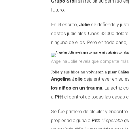
Grupo Stoli
sin recibir su permiso ex
futuro.
En el escrito,
Jolie
se defiende y just
costas judiciales. Unos 33.000 dólar
ninguno de ellos. Pero en todo caso, 
Angelina Jolie revela que comparte más 
Jolie y sus hijos no volvieron a pisar Chât
Angelina Jolie
deja entrever en su es
los niños en un trauma
. La actriz 
a
Pitt
el control de todas las casas en
Se fue primero de alquiler y encontró 
propiedad alguna a
Pitt
.
"Esperaba qu