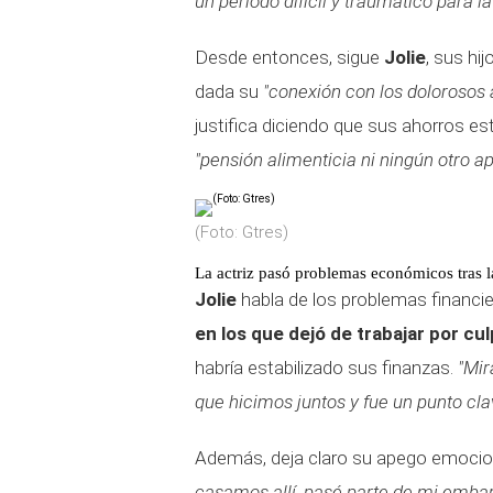
un período difícil y traumático para la
Desde entonces, sigue
Jolie
, sus hi
dada su
"conexión con los dolorosos 
justifica diciendo que sus ahorros e
"pensión alimenticia ni ningún otro a
(Foto: Gtres)
La actriz pasó problemas económicos tras l
Jolie
habla de los problemas financi
en los que dejó de trabajar por cul
habría estabilizado sus finanzas.
"Mir
que hicimos juntos y fue un punto cla
Además, deja claro su apego emociona
casamos allí, pasé parte de mi embara