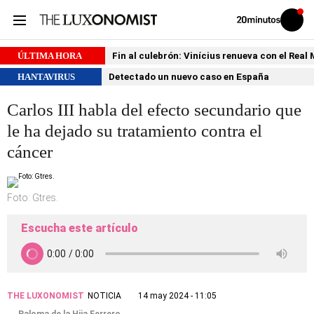
Volver
Iniciar
a
sesión
20MINUTOS.ES
ÚLTIMA HORA
Fin al culebrón: Vinícius renueva con el Real
HANTAVIRUS
Detectado un nuevo caso en España
Carlos III habla del efecto secundario que
le ha dejado su tratamiento contra el
cáncer
Foto: Gtres.
Escucha este artículo
THE LUXONOMIST
NOTICIA
14 may 2024 - 11:05