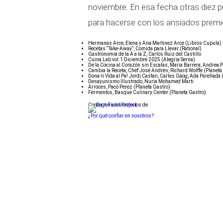
noviembre. En esa fecha otras diez 
para hacerse con los ansiados premi
Hermanas Arce, Elena y Ana Martinez Arce (Libros Cupula)
Recetas “Take-Away”, Comida para Llevar (Rational)
Gastronomia de la A a la Z, Carlos Ruiz del Castillo
Cuina Lab vol.1 Diciembre 2025 (Alegria Serna)
De la Cocina al Corazón sin Escalas, Maria Barrera, Andrea 
Cambia la Receta, Chef José Andrés, Richard Wolffe (Planeta
Dona-li Vida al Pa! Jordi Castan, Carles Gaog, Ada Parellada
Desayunismo Illustrado, Nuria Mohamed Marti
Arroces, Paco Perez (Planeta Gastro)
Fermentos, Basque Culinary Center (Planeta Gastro)
Conforme a los criterios de
¿Por qué confiar en nosotros?