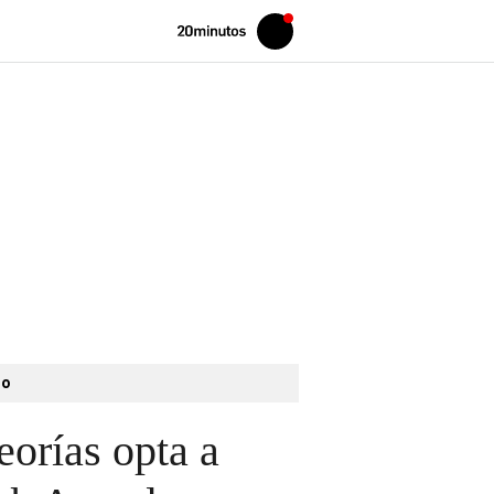
Volver
Iniciar
a
sesión
20MINUTOS.ES
to
eorías opta a