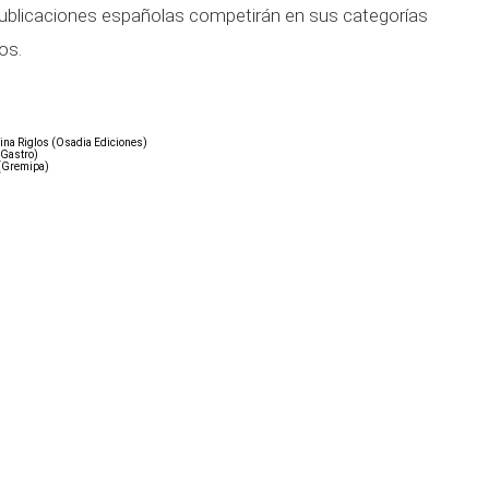
publicaciones españolas competirán en sus categorías
os.
Pina Riglos (Osadia Ediciones)
 Gastro)
 (Gremipa)