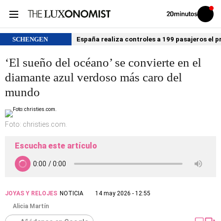
Volver
Iniciar
a
sesión
20MINUTOS.ES
SCHENGEN
España realiza controles a 199 pasajeros el p
‘El sueño del océano’ se convierte en el
diamante azul verdoso más caro del
mundo
Foto: christies.com.
Escucha este artículo
JOYAS Y RELOJES
NOTICIA
14 may 2026 - 12:55
Alicia Martín