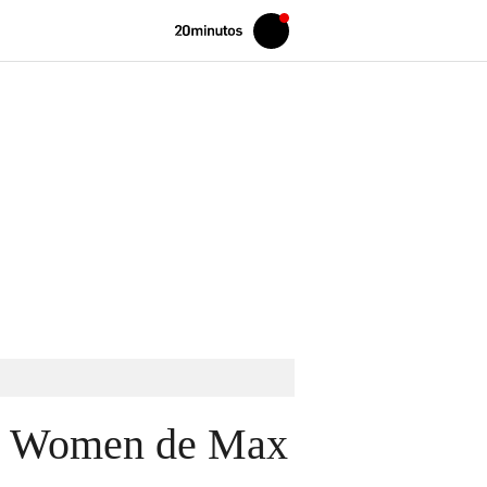
Volver
Iniciar
a
sesión
20MINUTOS.ES
for Women de Max