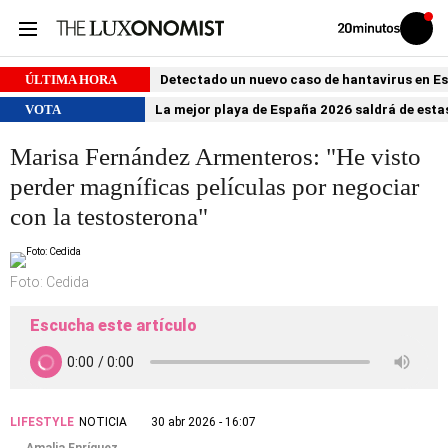
Volver
Iniciar
a
sesión
20MINUTOS.ES
ÚLTIMA HORA
Detectado un nuevo caso de hantavirus en 
VOTA
La mejor playa de España 2026 saldrá de estas
Marisa Fernández Armenteros: "He visto
perder magníficas películas por negociar
con la testosterona"
Foto: Cedida
Escucha este artículo
LIFESTYLE
NOTICIA
30 abr 2026 - 16:07