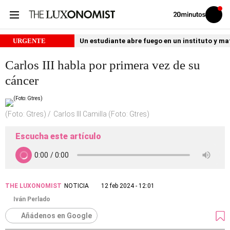
Volver
Iniciar
a
sesión
20MINUTOS.ES
URGENTE
Un estudiante abre fuego en un instituto y ma
Carlos III habla por primera vez de su
cáncer
(Foto: Gtres)
Carlos III Camilla (Foto: Gtres)
Escucha este artículo
THE LUXONOMIST
NOTICIA
12 feb 2024 - 12:01
Iván Perlado
Añádenos en Google