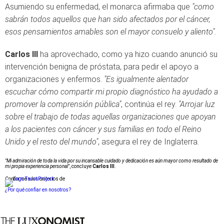
Asumiendo su enfermedad, el monarca afirmaba que
"c
omo
sabrán todos aquellos que han sido afectados por el cáncer,
esos pensamientos amables son el mayor consuelo y aliento".
Carlos III
ha aprovechado, como ya hizo cuando anunció su
intervención benigna de próstata, para pedir el apoyo a
organizaciones y enfermos.
"
Es igualmente alentador
escuchar cómo compartir mi propio diagnóstico ha ayudado a
promover la comprensión pública"
, continúa el rey.
"Arrojar luz
sobre el trabajo de todas aquellas organizaciones que apoyan
a los pacientes con cáncer y sus familias en todo el Reino
Unido y el resto del mundo"
, asegura el rey de Inglaterra.
"Mi admiración de toda la vida por su incansable cuidado y dedicación es aún mayor como resultado de
mi propia experiencia personal"
, concluye
Carlos III
.
Conforme a los criterios de
¿Por qué confiar en nosotros?