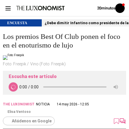
Volver
Iniciar
a
sesión
20MINUTOS.ES
ENCUESTA
¿Debe dimitir Infantino como presidente de la
Los premios Best Of Club ponen el foco
en el enoturismo de lujo
Foto: Freepik
Vino (Foto: Freepik)
Escucha este artículo
THE LUXONOMIST
NOTICIA
14 may 2026 - 12:05
Elisa Ventoso
Añádenos en Google