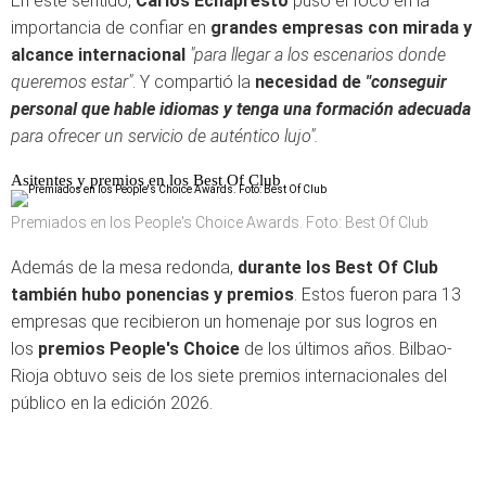
En este sentido,
Carlos Echapresto
puso el foco en la
importancia de confiar en
grandes empresas con mirada y
alcance internacional
"para llegar a los escenarios donde
queremos estar"
. Y compartió la
necesidad de
"conseguir
personal que hable idiomas y tenga una formación adecuada
para ofrecer un servicio de auténtico lujo".
Asitentes y premios en los Best Of Club
Premiados en los People's Choice Awards. Foto: Best Of Club
Además de la mesa redonda,
durante los Best Of Club
también hubo ponencias y premios
. Estos fueron para 13
empresas que recibieron un homenaje por sus logros en
los
premios People's Choice
de los últimos años.
Bilbao-
Rioja obtuvo seis de los siete premios internacionales del
público en la edición 2026.