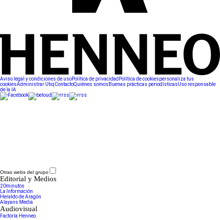
Aviso legal y condiciones de uso
Política de privacidad
Política de cookies
personaliza tus
cookies
Administrar Utiq
Contacto
Quiénes somos
Buenas prácticas periodísticas
Uso responsable
de la IA
Otras webs del grupo
Editorial y Medios
20minutos
La Información
Heraldo de Aragón
Alayans Media
Audiovisual
Factoría Henneo