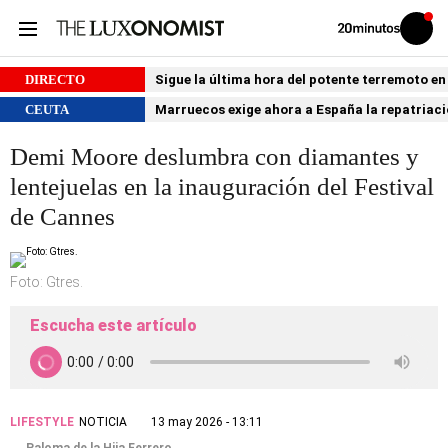
Volver
Iniciar
a
sesión
20MINUTOS.ES
DIRECTO
Sigue la última hora del potente terremoto e
CEUTA
Marruecos exige ahora a España la repatria
Demi Moore deslumbra con diamantes y
lentejuelas en la inauguración del Festival
de Cannes
Foto: Gtres.
Escucha este artículo
LIFESTYLE
NOTICIA
13 may 2026 - 13:11