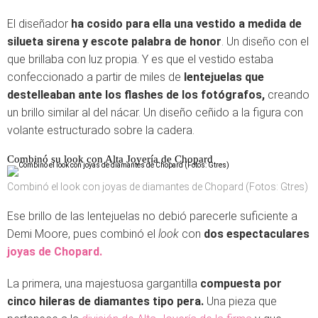
El diseñador
ha cosido para ella una vestido a medida de
silueta sirena y escote palabra de honor
. Un diseño con el
que brillaba con luz propia. Y es que el vestido estaba
confeccionado a partir de miles de
lentejuelas que
destelleaban ante los flashes de los fotógrafos,
creando
un brillo similar al del nácar. Un diseño ceñido a la figura con
volante estructurado sobre la cadera.
Combinó su look con Alta Joyería de Chopard
Combinó el look con joyas de diamantes de Chopard (Fotos: Gtres)
Ese brillo de las lentejuelas no debió parecerle suficiente a
Demi Moore, pues combinó el
look
con
dos espectaculares
joyas de Chopard.
La primera, una majestuosa gargantilla
compuesta por
cinco hileras de diamantes tipo pera.
Una pieza que