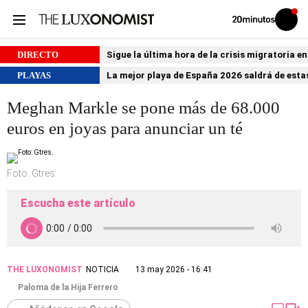
Volver
Iniciar
a
sesión
20MINUTOS.ES
DIRECTO
Sigue la última hora de la crisis migratoria e
PLAYAS
La mejor playa de España 2026 saldrá de estas
Meghan Markle se pone más de 68.000
euros en joyas para anunciar un té
Foto: Gtres.
Escucha este artículo
THE LUXONOMIST
NOTICIA
13 may 2026 - 16:41
Paloma de la Hija Ferrero