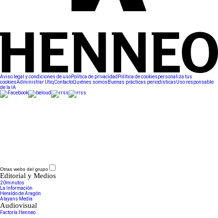
Aviso legal y condiciones de uso
Política de privacidad
Política de cookies
personaliza tus
cookies
Administrar Utiq
Contacto
Quiénes somos
Buenas prácticas periodísticas
Uso responsable
de la IA
Otras webs del grupo
Editorial y Medios
20minutos
La Información
Heraldo de Aragón
Alayans Media
Audiovisual
Factoría Henneo