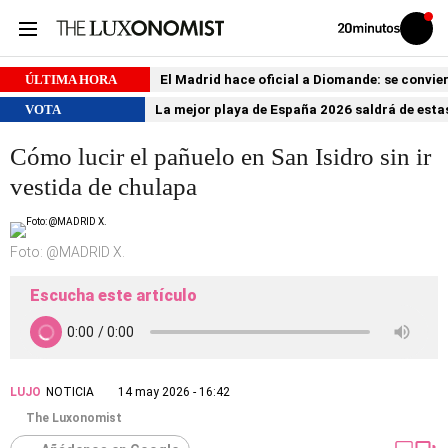
Volver
Iniciar
a
sesión
20MINUTOS.ES
ÚLTIMA HORA
El Madrid hace oficial a Diomande: se conviert
VOTA
La mejor playa de España 2026 saldrá de estas
Cómo lucir el pañuelo en San Isidro sin ir
vestida de chulapa
Foto: @MADRID X.
Escucha este artículo
LUJO
NOTICIA
14 may 2026 - 16:42
The Luxonomist