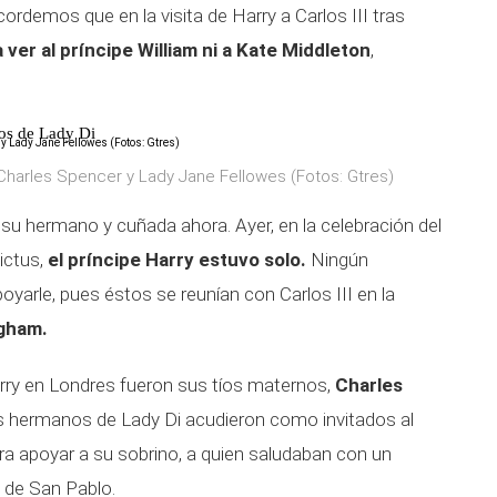
cordemos que en la visita de Harry a Carlos III tras
 ver al príncipe William
ni a Kate Middleton
,
nos de Lady Di
s Charles Spencer y Lady Jane Fellowes (Fotos: Gtres)
su hermano y cuñada ahora. Ayer, en la celebración del
ictus,
el príncipe Harry estuvo solo.
Ningún
oyarle, pues éstos se reunían con Carlos III en la
gham.
arry en Londres fueron sus tíos maternos,
Charles
s hermanos de Lady Di acudieron como invitados al
ara apoyar a su sobrino, a quien saludaban con un
l de San Pablo.