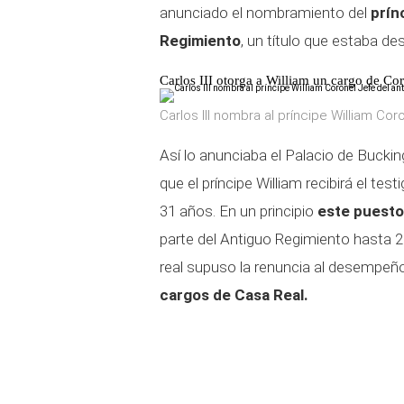
anunciado el nombramiento del
prín
Regimiento
, un título que estaba des
Carlos III otorga a William un cargo de Cor
Carlos III nombra al príncipe William Cor
Así lo anunciaba el Palacio de Buck
que el príncipe William recibirá el te
31 años. En un principio
este puesto 
parte del Antiguo Regimiento hasta 2
real supuso la renuncia al desempeño 
cargos de Casa Real.