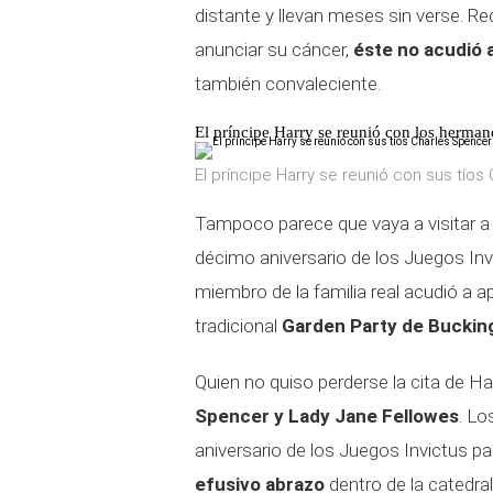
distante y llevan meses sin verse. Re
anunciar su cáncer,
éste no acudió a
también convaleciente.
El príncipe Harry se reunió con los herma
El príncipe Harry se reunió con sus tío
Tampoco parece que vaya a visitar a 
décimo aniversario de los Juegos Inv
miembro de la familia real acudió a ap
tradicional
Garden Party de Buckin
Quien no quiso perderse la cita de H
Spencer y
Lady Jane Fellowes
. Lo
aniversario de los Juegos Invictus p
efusivo abrazo
dentro de la catedra