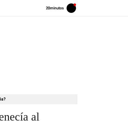
Volver
Iniciar
a
sesión
20MINUTOS.ES
aña?
enecía al