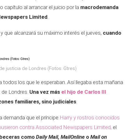
apítulo al arrancar el juicio por la
macrodemanda
Newspapers Limited
.
ga y que alcanzará su máximo interés el jueves,
cuando
 de justicia de Londres (Fotos: Gtres)
a todos los que le esperaban. Así llegaba esta mañana
ia de Londres.
Una vez más
el hijo de Carlos III
zones familiares, sino judiciales
.
 la demanda que el príncipe
Harry y rostros conocidos
pusieron contra Associated Newspapers Limited,
el
beceras como
Daily Mail, MailOnline
o
Mail on