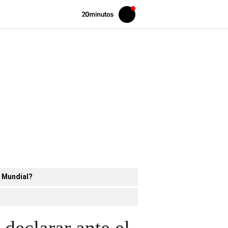
Volver
Iniciar
a
sesión
20MINUTOS.ES
l Mundial?