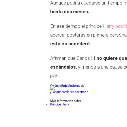
Aunque podría quedarse un tiempo más
hasta dos meses.
En ese tiempo el príncipe
Harry podrí
acercar posturas en primera persona
esto no sucederá
.
Afirman que Carlos III
no quiere que
escándalos,
y menos a una causa qu
país.
Conforme a los criterios de
¿Por qué confiar en nosotros?
Más información sobre:
Príncipe Harry