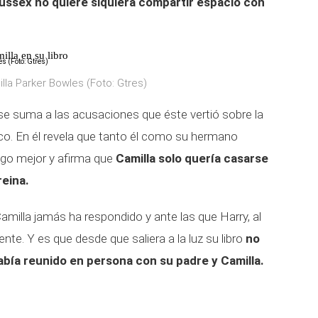
ussex no quiere siquiera compartir espacio con
illa en su libro
lla Parker Bowles (Foto: Gtres)
se suma a las acusaciones que éste vertió sobre la
ico. En él revela que tanto él como su hermano
lgo mejor y afirma que
Camilla solo quería casarse
reina.
amilla jamás ha respondido y ante las que Harry, al
te. Y es que desde que saliera a la luz su libro
no
había reunido en persona con su padre y Camilla.