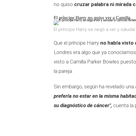
no quiso
cruzar palabra ni mirada 
El príncipe Harry no quiso ver a Camilla
El príncipe Harry se negó a ver y saludar
Que el príncipe Harry
no había visto
Londres era algo que ya conocíamos.
visto a Camilla Parker Bowles puesto
la pareja.
Sin embargo, según ha revelado una a
prefería no estar en la misma habit
su diagnóstico de cáncer",
cuenta la 