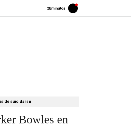
Volver
Iniciar
a
sesión
20MINUTOS.ES
es de suicidarse
arker Bowles en