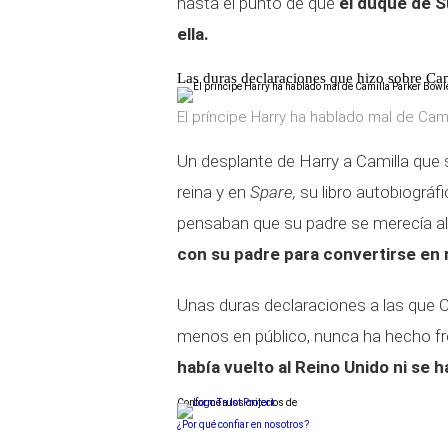
hasta el punto de que
el duque de S
ella.
Las duras declaraciones que hizo sobre Cam
El príncipe Harry ha hablado mal de Cami
Un desplante de Harry a Camilla que 
reina y en
Spare,
su libro autobiográf
pensaban que su padre se merecía a
con su padre para convertirse en 
Unas duras declaraciones a las que C
menos en público, nunca ha hecho fren
había vuelto al Reino Unido ni se 
Conforme a los criterios de
¿Por qué confiar en nosotros?