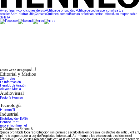
Aviso legal y condiciones de uso
Política de privacidad
Política de cookies
personaliza tus
cookies
Administrar Utiq
Contacto
Quiénes somos
Buenas prácticas periodísticas
Uso responsable
de la IA
Otras webs del grupo
Editorial y Medios
20minutos
La Información
Heraldo de Aragón
Alayans Media
Audiovisual
Factoría Henneo
Tecnología
Hiberus TI
Industrial
Distribución - DASA
Henneo Print
imprentaonline.net
© 20 Minutos Editora, S.L.
Queda prohibida toda reproducción sin permiso escrito de la empresa a los efectos del artículo 32.1,
párrafo segundo, de la Ley de Propiedad Intelectual. Asimismo, a los efectos establecidos en el
artículo 33.1 de Ley de Propiedad Intelectual, la empresa hace constar la correspondiente reserva de