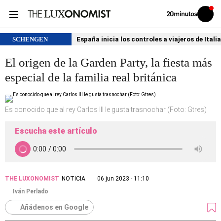
Volver
Iniciar
a
sesión
20MINUTOS.ES
SCHENGEN
España inicia los controles a viajeros de Itali
El origen de la Garden Party, la fiesta más
especial de la familia real británica
Es conocido que al rey Carlos III le gusta trasnochar (Foto: Gtres)
Escucha este artículo
THE LUXONOMIST
NOTICIA
06 jun 2023 - 11:10
Iván Perlado
Añádenos en Google