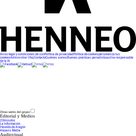
Aviso legal y condiciones de uso
Política de privacidad
Política de cookies
personaliza tus
cookies
Administrar Utiq
Contacto
Quiénes somos
Buenas prácticas periodísticas
Uso responsable
de la IA
Otras webs del grupo
Editorial y Medios
20minutos
La Información
Heraldo de Aragón
Alayans Media
Audiovisual