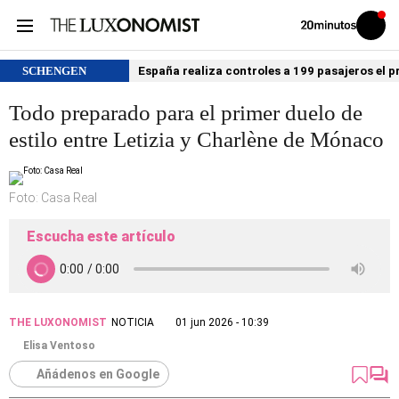
Volver
Iniciar
a
sesión
20MINUTOS.ES
SCHENGEN
España realiza controles a 199 pasajeros el p
Todo preparado para el primer duelo de
estilo entre Letizia y Charlène de Mónaco
Foto: Casa Real
Escucha este artículo
THE LUXONOMIST
NOTICIA
01 jun 2026 - 10:39
Elisa Ventoso
Añádenos en Google