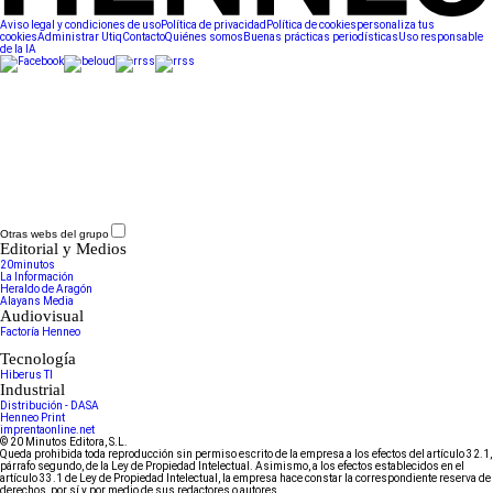
Aviso legal y condiciones de uso
Política de privacidad
Política de cookies
personaliza tus
cookies
Administrar Utiq
Contacto
Quiénes somos
Buenas prácticas periodísticas
Uso responsable
de la IA
Otras webs del grupo
Editorial y Medios
20minutos
La Información
Heraldo de Aragón
Alayans Media
Audiovisual
Factoría Henneo
Tecnología
Hiberus TI
Industrial
Distribución - DASA
Henneo Print
imprentaonline.net
© 20 Minutos Editora, S.L.
Queda prohibida toda reproducción sin permiso escrito de la empresa a los efectos del artículo 32.1,
párrafo segundo, de la Ley de Propiedad Intelectual. Asimismo, a los efectos establecidos en el
artículo 33.1 de Ley de Propiedad Intelectual, la empresa hace constar la correspondiente reserva de
derechos, por sí y por medio de sus redactores o autores.