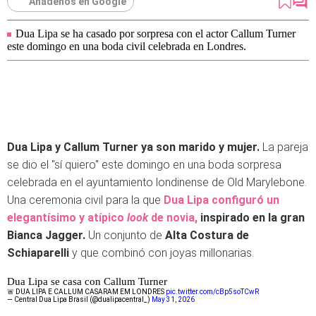
Añádenos en Google
Dua Lipa se ha casado por sorpresa con el actor Callum Turner
este domingo en una boda civil celebrada en Londres.
Dua Lipa y Callum Turner ya son marido y mujer.
La pareja
se dio el "sí quiero" este domingo en una boda sorpresa
celebrada en el ayuntamiento londinense de Old Marylebone.
Una ceremonia civil para la que
Dua Lipa configuró un
elegantísimo y atípico
look
de novia,
inspirado en la gran
Bianca Jagger.
Un conjunto de
Alta Costura de
Schiaparelli
y que combinó con joyas millonarias.
Dua Lipa se casa con Callum Turner
🚨 DUA LIPA E CALLUM CASARAM EM LONDRES
pic.twitter.com/cBp5soTCwR
— Central Dua Lipa Brasil (@dualipacentral_)
May 31, 2026