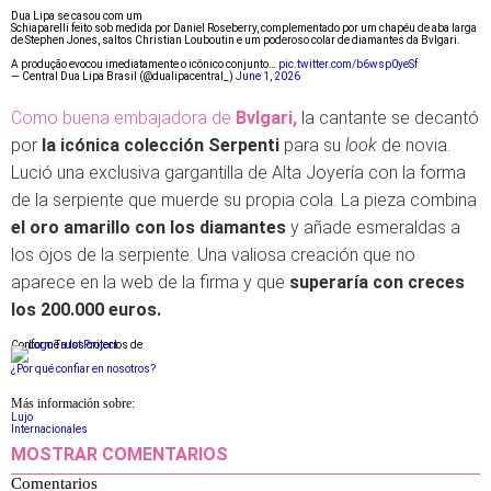
Dua Lipa se casou com um
Schiaparelli feito sob medida por Daniel Roseberry, complementado por um chapéu de aba larga
de Stephen Jones, saltos Christian Louboutin e um poderoso colar de diamantes da Bvlgari.
A produção evocou imediatamente o icônico conjunto…
pic.twitter.com/b6wsp0yeSf
— Central Dua Lipa Brasil (@dualipacentral_)
June 1, 2026
Como buena embajadora de
Bvlgari,
la cantante se decantó
por
la icónica colección Serpenti
para su
look
de novia.
Lució una exclusiva gargantilla de Alta Joyería con la forma
de la serpiente que muerde su propia cola. La pieza combina
el oro amarillo con los diamantes
y añade esmeraldas a
los ojos de la serpiente. Una valiosa creación que no
aparece en la web de la firma y que
superaría con creces
los 200.000 euros.
Conforme a los criterios de
¿Por qué confiar en nosotros?
Más información sobre:
Lujo
Internacionales
MOSTRAR COMENTARIOS
Comentarios