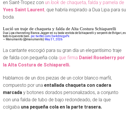
en Saint-Tropez con
un
look
de chaqueta, falda y pamela de
Yves Saint Laurent
,
que habría inspirado a Dua Lipa para su
boda.
Lució un traje de chaqueta y falda de Alta Costura Schiaparelli
Dua Lipa channeling Bianca Jagger en su boda vestida de Schiaparelli y serpenti de Bvlgari, es
todo lo que está bien.
pic.twitter.com/2w4dmcgxPx
— Manumanito (@manumanito)
May 31, 2026
La cantante escogió para su gran día un elegantísimo traje
de falda con pequeña cola
que firma
Daniel Roseberry por
la Alta Costura de Schiaparelli.
Hablamos de un dos piezas de un color blanco marfil,
compuesto por una
entallada chaqueta con cadera
marcada
y botones dorados personalizados, a conjunto
con una falda de tubo de bajo redondeado, de la que
colgaba
una pequeña cola en la parte trasera.