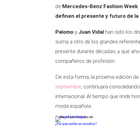
de
Mercedes-Benz Fashion Week
.
definen el presente y futuro de l
Palomo
y
Juan Vidal
han sido los di
suma a otro de los grandes referent
presente durante décadas, y que aho
compañeros de profesión.
De esta forma, la próxima edición
septiembre
, continuará consolidando
internacional. Al tiempo que rinde hom
moda española.
Conforme a los criterios de
¿Por qué confiar en nosotros?