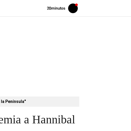
Volver
Iniciar
a
sesión
20MINUTOS.ES
 la Península"
emia a Hannibal