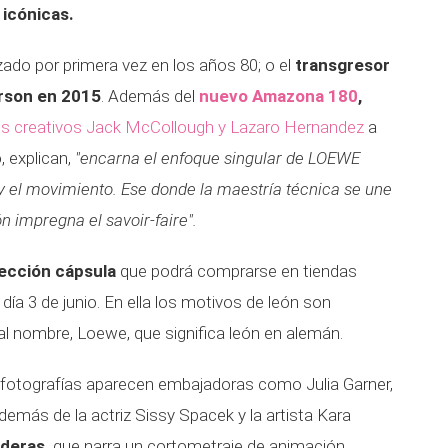
 icónicas.
zado por primera vez en los años 80; o el
transgresor
rson en 2015
. Además del
nuevo Amazona 180
,
es creativos Jack McCollough y Lazaro Hernandez
a
, explican,
"encarna el enfoque singular de LOEWE
 y el movimiento.
Ese donde la maestría técnica se une
ón impregna el savoir-faire".
ección cápsula
que podrá comprarse en tiendas
l día 3 de junio. En ella los motivos de león son
l nombre, Loewe, que significa león en alemán.
 fotografías aparecen embajadoras como Julia Garner,
demás de la actriz Sissy Spacek y la artista Kara
deras,
que narra un cortometraje de animación