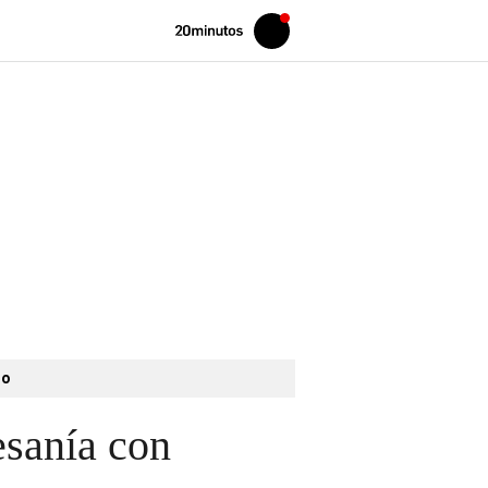
Volver
Iniciar
a
sesión
20MINUTOS.ES
to
esanía con