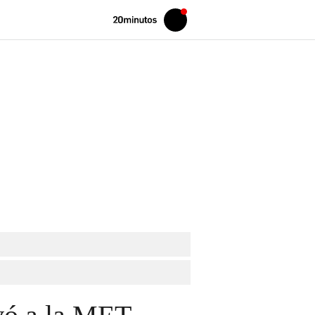
Volver
Iniciar
a
sesión
20MINUTOS.ES