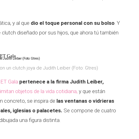
tica, y al que
dio el toque personal con su bolso
. Y
te clutch diseñado por sus hijos, que ahora tú también
MET Gala
n un clutch joya de Judith Leiber (Foto: Gtres)
MET Gala
pertenece a la firma Judith Leiber,
imitan objetos de la vida cotidiana,
y que están
n concreto, se inspira de
las ventanas o vidrieras
es, iglesias o palacetes.
Se compone de cuatro
ibujada una figura distinta.