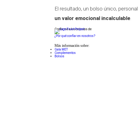
El resultado, un bolso único, person
un valor emocional incalculable
.
Conforme a los criterios de
¿Por qué confiar en nosotros?
Más información sobre:
Gala MET
Complementos
Bolsos