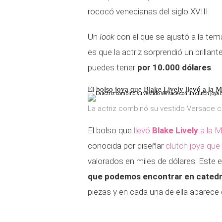
rococó venecianas del siglo XVIII.
Un
look
con el que se ajustó a la temá
es que la actriz sorprendió un brillan
puedes tener
por 10.000 dólares
.
El bolso joya que Blake Lively llevó a la 
La actriz combinó su vestido Versace co
El bolso que
llevó
Blake Lively
a la 
conocida por diseñar
clutch joya que 
valorados en miles de dólares. Este e
que podemos encontrar en catedral
piezas y en cada una de ella aparece d