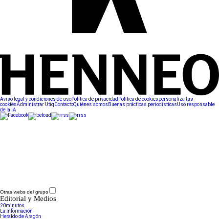
Aviso legal y condiciones de uso
Política de privacidad
Política de cookies
personaliza tus
cookies
Administrar Utiq
Contacto
Quiénes somos
Buenas prácticas periodísticas
Uso responsable
de la IA
Otras webs del grupo
Editorial y Medios
20minutos
La Información
Heraldo de Aragón