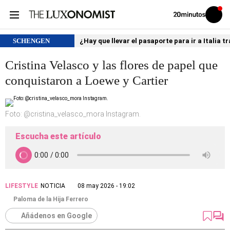
Volver
Iniciar
a
sesión
20MINUTOS.ES
SCHENGEN
¿Hay que llevar el pasaporte para ir a Italia
Cristina Velasco y las flores de papel que
conquistaron a Loewe y Cartier
Foto: @cristina_velasco_mora Instagram.
Escucha este artículo
LIFESTYLE
NOTICIA
08 may 2026 - 19:02
Paloma de la Hija Ferrero
Añádenos en Google