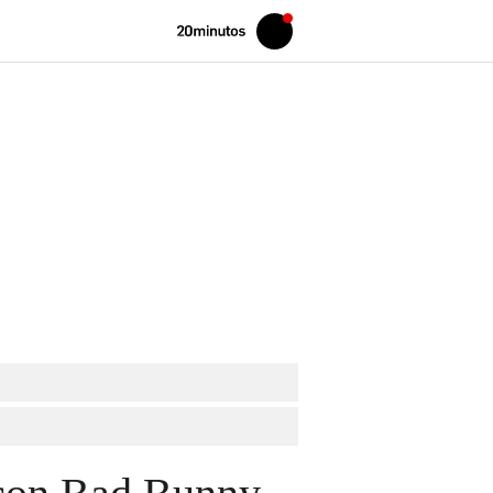
Volver
Iniciar
a
sesión
20MINUTOS.ES