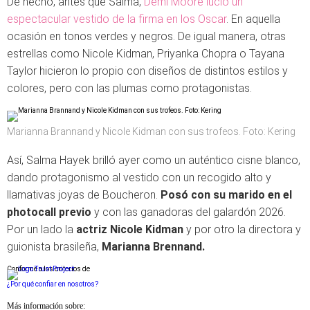
De hecho, antes que Salma,
Demi Moore lució un
espectacular vestido de la firma en los Oscar
. En aquella
ocasión en tonos verdes y negros. De igual manera, otras
estrellas como Nicole Kidman, Priyanka Chopra o Tayana
Taylor hicieron lo propio con diseños de distintos estilos y
colores, pero con las plumas como protagonistas.
Marianna Brannand y Nicole Kidman con sus trofeos. Foto: Kering
Así, Salma Hayek brilló ayer como un auténtico cisne blanco,
dando protagonismo al vestido con un recogido alto y
llamativas joyas de Boucheron.
Posó con su marido en el
photocall previo
y con las ganadoras del galardón 2026.
Por un lado la
actriz Nicole Kidman
y por otro la directora y
guionista brasileña,
Marianna Brennand.
Conforme a los criterios de
¿Por qué confiar en nosotros?
Más información sobre: