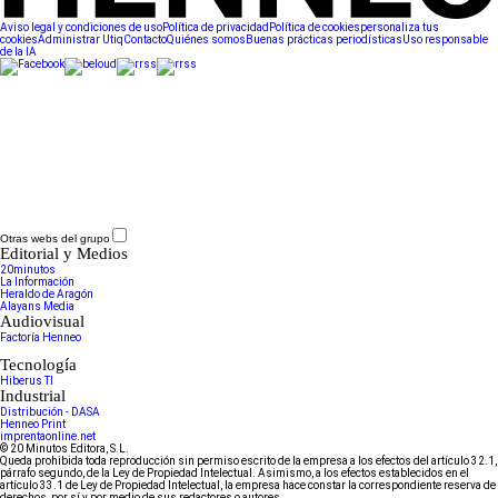
Aviso legal y condiciones de uso
Política de privacidad
Política de cookies
personaliza tus
cookies
Administrar Utiq
Contacto
Quiénes somos
Buenas prácticas periodísticas
Uso responsable
de la IA
Otras webs del grupo
Editorial y Medios
20minutos
La Información
Heraldo de Aragón
Alayans Media
Audiovisual
Factoría Henneo
Tecnología
Hiberus TI
Industrial
Distribución - DASA
Henneo Print
imprentaonline.net
© 20 Minutos Editora, S.L.
Queda prohibida toda reproducción sin permiso escrito de la empresa a los efectos del artículo 32.1,
párrafo segundo, de la Ley de Propiedad Intelectual. Asimismo, a los efectos establecidos en el
artículo 33.1 de Ley de Propiedad Intelectual, la empresa hace constar la correspondiente reserva de
derechos, por sí y por medio de sus redactores o autores.