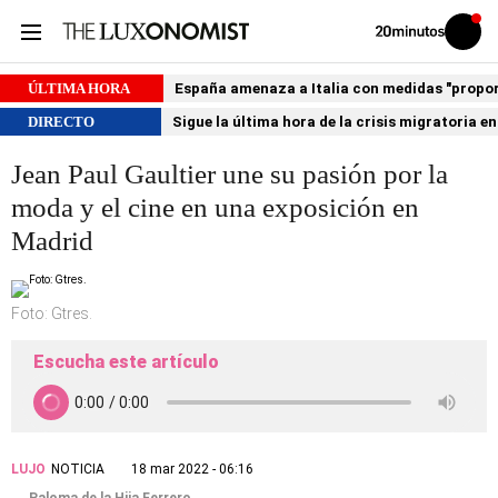
Volver
Iniciar
a
sesión
20MINUTOS.ES
ÚLTIMA HORA
España amenaza a Italia con medidas "proporci
DIRECTO
Sigue la última hora de la crisis migratoria e
Jean Paul Gaultier une su pasión por la
moda y el cine en una exposición en
Madrid
Foto: Gtres.
Escucha este artículo
LUJO
NOTICIA
18 mar 2022 - 06:16