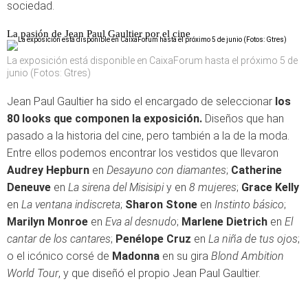
sociedad.
La pasión de Jean Paul Gaultier por el cine
La exposición está disponible en CaixaForum hasta el próximo 5 de
junio (Fotos: Gtres)
Jean Paul Gaultier ha sido el encargado de seleccionar
los
80 looks que componen la exposición.
Diseños que han
pasado a la historia del cine, pero también a la de la moda.
Entre ellos podemos encontrar los vestidos que llevaron
Audrey Hepburn
en
Desayuno con diamantes
;
Catherine
Deneuve
en
La sirena del Misisipi
y en
8 mujeres
;
Grace Kelly
en
La ventana indiscreta
;
Sharon Stone
en
Instinto básico
;
Marilyn Monroe
en
Eva al desnudo
;
Marlene Dietrich
en
El
cantar de los cantares
;
Penélope Cruz
en
La niña de tus ojos
;
o el icónico corsé de
Madonna
en su gira
Blond Ambition
World Tour
, y que diseñó el propio Jean Paul Gaultier.