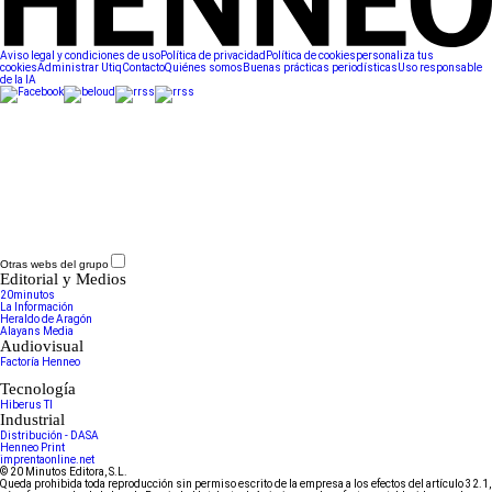
Aviso legal y condiciones de uso
Política de privacidad
Política de cookies
personaliza tus
cookies
Administrar Utiq
Contacto
Quiénes somos
Buenas prácticas periodísticas
Uso responsable
de la IA
Otras webs del grupo
Editorial y Medios
20minutos
La Información
Heraldo de Aragón
Alayans Media
Audiovisual
Factoría Henneo
Tecnología
Hiberus TI
Industrial
Distribución - DASA
Henneo Print
imprentaonline.net
© 20 Minutos Editora, S.L.
Queda prohibida toda reproducción sin permiso escrito de la empresa a los efectos del artículo 32.1,