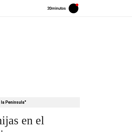
Volver
Iniciar
a
sesión
20MINUTOS.ES
 la Península"
ijas en el