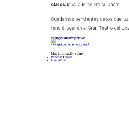
claros
, igual que hiciera su padre.
Quedamos pendientes de los que luzc
tendrá lugar en el Gran Teatro del Li
Conforme a los criterios de
¿Por qué confiar en nosotros?
Más información sobre:
Princesa Leonor
Infanta Sofía