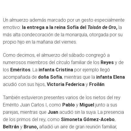
Un almuerzo además marcado por un gesto especialmente
emotivo:
la entrega a la reina Sofía del
Toisón de Oro
,
la
más alta condecoración de la monarquía, otorgada por su
propio hijo en la mañana del viernes.
Como decimos, el almuerzo del sábado congregó a
numerosos miembros del círculo familiar de los
Reyes
y de
los
Eméritos
. La
infanta Cristina
por ejemplo llegó
acompañada de
doña Sofía
, mientras que la
infanta Elena
acudió con sus hijos,
Victoria Federica
y
Froilán
.
También estuvieron presentes varios de los nietos del rey
Emérito Juan Carlos I, como
Pablo
y
Miguel
junto a sus
parejas, mientras que
Juan
acudió sin la suya. La presencia
de los primos del rey, como
Simoneta Gómez-Acebo
,
Beltrán
y
Bruno,
añadió un aire de gran reunión familiar,