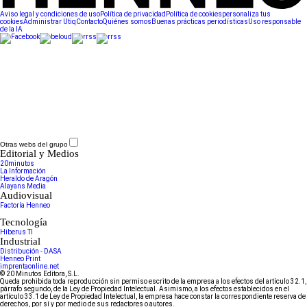
Aviso legal y condiciones de uso
Política de privacidad
Política de cookies
personaliza tus
cookies
Administrar Utiq
Contacto
Quiénes somos
Buenas prácticas periodísticas
Uso responsable
de la IA
Otras webs del grupo
Editorial y Medios
20minutos
La Información
Heraldo de Aragón
Alayans Media
Audiovisual
Factoría Henneo
Tecnología
Hiberus TI
Industrial
Distribución - DASA
Henneo Print
imprentaonline.net
© 20 Minutos Editora, S.L.
Queda prohibida toda reproducción sin permiso escrito de la empresa a los efectos del artículo 32.1,
párrafo segundo, de la Ley de Propiedad Intelectual. Asimismo, a los efectos establecidos en el
artículo 33.1 de Ley de Propiedad Intelectual, la empresa hace constar la correspondiente reserva de
derechos, por sí y por medio de sus redactores o autores.