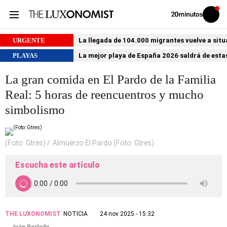
Volver
Iniciar
a
sesión
20MINUTOS.ES
URGENTE
La llegada de 104.000 migrantes vuelve a situ
PLAYAS
La mejor playa de España 2026 saldrá de estas
La gran comida en El Pardo de la Familia
Real: 5 horas de reencuentros y mucho
simbolismo
(Foto: Gtres)
Almuerzo El Pardo (Foto: Gtres)
Escucha este artículo
THE LUXONOMIST
NOTICIA
24 nov 2025 - 15:32