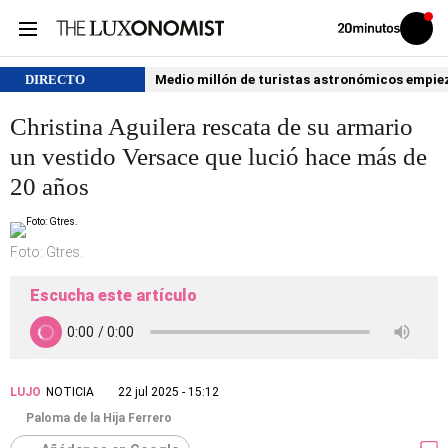
Volver
Iniciar
a
sesión
20MINUTOS.ES
DIRECTO
Medio millón de turistas astronómicos empiezan
Christina Aguilera rescata de su armario
un vestido Versace que lució hace más de
20 años
Foto: Gtres.
Escucha este artículo
LUJO
NOTICIA
22 jul 2025 - 15:12
Paloma de la Hija Ferrero