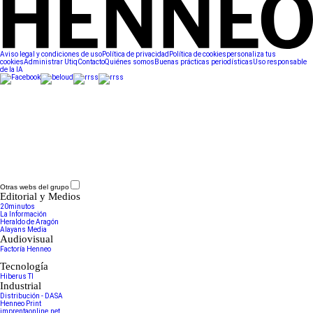
Aviso legal y condiciones de uso
Política de privacidad
Política de cookies
personaliza tus
cookies
Administrar Utiq
Contacto
Quiénes somos
Buenas prácticas periodísticas
Uso responsable
de la IA
Otras webs del grupo
Editorial y Medios
20minutos
La Información
Heraldo de Aragón
Alayans Media
Audiovisual
Factoría Henneo
Tecnología
Hiberus TI
Industrial
Distribución - DASA
Henneo Print
imprentaonline.net