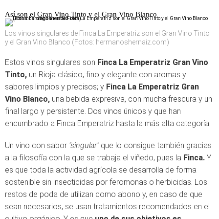
Así son el Gran Vino Tinto y el Gran Vino Blanco
Los vinos singulares de Finca La Emperatriz son el Gran Vino Tinto
y el Gran Vino Blanco (Fotos: hermanoshernaiz.com)
Estos vinos singulares son
Finca La Emperatriz Gran Vino
Tinto,
un Rioja clásico, fino y elegante con aromas y
sabores limpios y precisos; y
Finca La Emperatriz Gran
Vino Blanco,
una bebida expresiva, con mucha frescura y un
final largo y persistente. Dos vinos únicos y que han
encumbrado a Finca Emperatriz hasta la más alta categoría.
Un vino con sabor
"singular"
que lo consigue también gracias
a la filosofía con la que se trabaja el viñedo, pues la
Finca.
Y
es que toda la actividad agrícola se desarrolla de forma
sostenible sin insecticidas por feromonas o herbicidas. Los
restos de poda de utilizan como abono y, en caso de que
sean necesarios, se usan tratamientos recomendados en el
cultivo orgánico. Y es que
uno de sus objetivos es