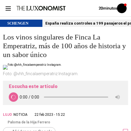
Volver
Iniciar
a
sesión
20MINUTOS.ES
SCHENGEN
España realiza controles a 199 pasajeros el p
Los vinos singulares de Finca La
Emperatriz, más de 100 años de historia y
un sabor único
Foto: @vhh_fincalaemperatriz Instagram.
Escucha este artículo
LUJO
NOTICIA
22 feb 2023 - 15:22
Paloma de la Hija Ferrero