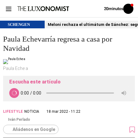
Volver
Iniciar
a
sesión
20MINUTOS.ES
SCHENGEN
Meloni rechaza el ultimátum de Sánchez: segu
Paula Echevarría regresa a casa por
Navidad
Paula Eche a
Escucha este artículo
LIFESTYLE
NOTICIA
18 mar 2022 - 11:22
Iván Perlado
Añádenos en Google