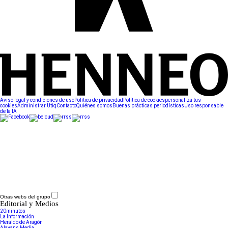
Aviso legal y condiciones de uso
Política de privacidad
Política de cookies
personaliza tus
cookies
Administrar Utiq
Contacto
Quiénes somos
Buenas prácticas periodísticas
Uso responsable
de la IA
Otras webs del grupo
Editorial y Medios
20minutos
La Información
Heraldo de Aragón
Alayans Media