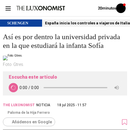
Volver
Iniciar
a
sesión
20MINUTOS.ES
SCHENGEN
España inicia los controles a viajeros de Itali
Así es por dentro la universidad privada
en la que estudiará la infanta Sofía
Foto: Gtres.
Escucha este artículo
THE LUXONOMIST
NOTICIA
18 jul 2025 - 11:57
Paloma de la Hija Ferrero
Añádenos en Google