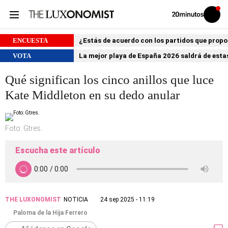
Volver
Iniciar
a
sesión
20MINUTOS.ES
ENCUESTA
¿Estás de acuerdo con los partidos que prop
VOTA
La mejor playa de España 2026 saldrá de estas
Qué significan los cinco anillos que luce
Kate Middleton en su dedo anular
Foto: Gtres.
Escucha este artículo
THE LUXONOMIST
NOTICIA
24 sep 2025 - 11:19
Paloma de la Hija Ferrero