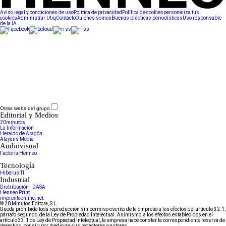
Aviso legal y condiciones de uso
Política de privacidad
Política de cookies
personaliza tus
cookies
Administrar Utiq
Contacto
Quiénes somos
Buenas prácticas periodísticas
Uso responsable
de la IA
Otras webs del grupo
Editorial y Medios
20minutos
La Información
Heraldo de Aragón
Alayans Media
Audiovisual
Factoría Henneo
Tecnología
Hiberus TI
Industrial
Distribución - DASA
Henneo Print
imprentaonline.net
© 20 Minutos Editora, S.L.
Queda prohibida toda reproducción sin permiso escrito de la empresa a los efectos del artículo 32.1,
párrafo segundo, de la Ley de Propiedad Intelectual. Asimismo, a los efectos establecidos en el
artículo 33.1 de Ley de Propiedad Intelectual, la empresa hace constar la correspondiente reserva de
derechos, por sí y por medio de sus redactores o autores.