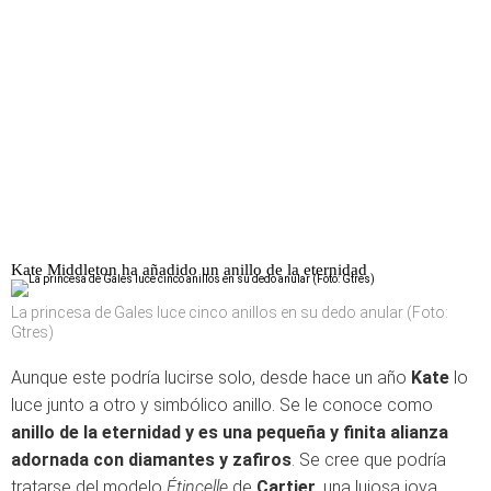
Kate Middleton ha añadido un anillo de la eternidad
La princesa de Gales luce cinco anillos en su dedo anular (Foto:
Gtres)
Aunque este podría lucirse solo, desde hace un año
Kate
lo
luce junto a otro y simbólico anillo. Se le conoce como
anillo de la eternidad y es una pequeña y finita alianza
adornada con diamantes y zafiros
. Se cree que podría
tratarse del modelo
Étincelle
de
Cartier
, una lujosa joya