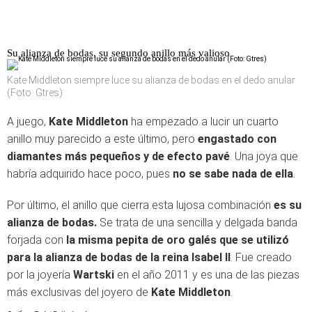
Su alianza de bodas, su segundo anillo más valioso
Kate Middleton siempre luce su alianza de bodas en el dedo anular
(Foto: Gtres)
A juego,
Kate Middleton
ha empezado a lucir un cuarto
anillo muy parecido a este último, pero
engastado con
diamantes más pequeños y de efecto pavé
. Una joya que
habría adquirido hace poco, pues
no se sabe nada de ella
.
Por último, el anillo que cierra esta lujosa combinación
es su
alianza de bodas.
Se trata de una sencilla y delgada banda
forjada con
la misma pepita de oro galés que se utilizó
para la alianza de bodas de la reina Isabel II
. Fue creado
por la joyería
Wartski
en el año 2011 y es una de las piezas
más exclusivas del joyero de
Kate Middleton
.