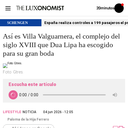
Volver
Iniciar
a
sesión
20MINUTOS.ES
SCHENGEN
España realiza controles a 199 pasajeros el p
Así es Villa Valguarnera, el complejo del
siglo XVIII que Dua Lipa ha escogido
para su gran boda
Foto: Gtres.
Escucha este artículo
LIFESTYLE
NOTICIA
04 jun 2026 - 12:05
Paloma de la Hija Ferrero