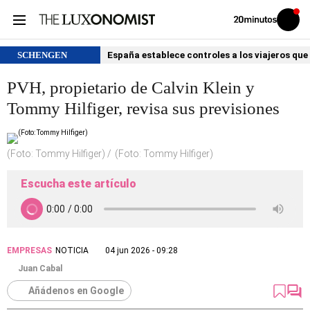
Volver
Iniciar
a
sesión
20MINUTOS.ES
SCHENGEN
España establece controles a los viajeros que 
PVH, propietario de Calvin Klein y
Tommy Hilfiger, revisa sus previsiones
(Foto: Tommy Hilfiger)
(Foto: Tommy Hilfiger)
Escucha este artículo
EMPRESAS
NOTICIA
04 jun 2026 - 09:28
Juan Cabal
Añádenos en Google