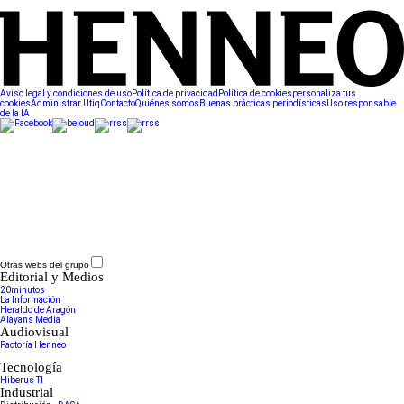
Aviso legal y condiciones de uso
Política de privacidad
Política de cookies
personaliza tus
cookies
Administrar Utiq
Contacto
Quiénes somos
Buenas prácticas periodísticas
Uso responsable
de la IA
Otras webs del grupo
Editorial y Medios
20minutos
La Información
Heraldo de Aragón
Alayans Media
Audiovisual
Factoría Henneo
Tecnología
Hiberus TI
Industrial