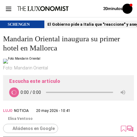
Volver
Iniciar
a
sesión
20MINUTOS.ES
SCHENGEN
El Gobierno pide a Italia que "reaccione" y as
Mandarin Oriental inaugura su primer
hotel en Mallorca
Foto: Mandarin Oriental
Escucha este artículo
LUJO
NOTICIA
20 may 2026 - 10:41
Elisa Ventoso
Añádenos en Google