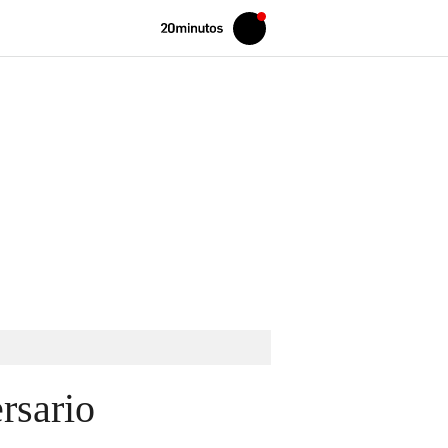
Volver
Iniciar
a
sesión
20MINUTOS.ES
rsario