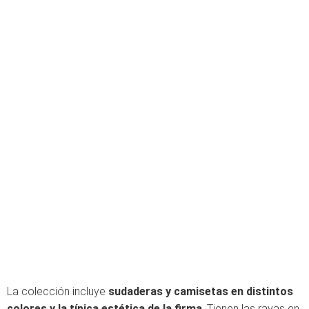
La colección incluye
sudaderas y camisetas en distintos
colores y la típica estética de la firma
. Tienen las rayas en