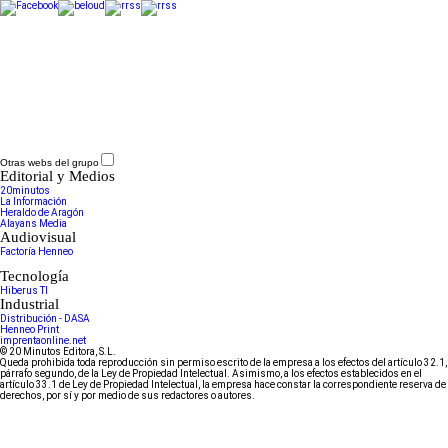
Otras webs del grupo
Editorial y Medios
20minutos
La Información
Heraldo de Aragón
Alayans Media
Audiovisual
Factoría Henneo
Tecnología
Hiberus TI
Industrial
Distribución - DASA
Henneo Print
imprentaonline.net
© 20 Minutos Editora, S.L.
Queda prohibida toda reproducción sin permiso escrito de la empresa a los efectos del artículo 32.1,
párrafo segundo, de la Ley de Propiedad Intelectual. Asimismo, a los efectos establecidos en el
artículo 33.1 de Ley de Propiedad Intelectual, la empresa hace constar la correspondiente reserva de
derechos, por sí y por medio de sus redactores o autores.