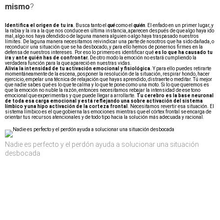
mismo
?
Identifica el origen de tu ira
. Busca tanto el
qué
como el
quién
. El enfado en un primer lugar, y
la rabia y la ira a la que nos conduce en última instancia, aparecen después de que algo haya ido
mal, algo nos haya ofendido o de laguna manera alguien o algo haya traspasado nuestros
límites. De laguna manera necesitamos reivindicar una parte de nosotros que ha sido dañada, o
reconducir una situación que se ha desbocado, y para ello hemos de ponernos firmes en la
defensa de nuestros intereses. Por eso lo primero es identificar qué
es lo que ha causado tu
ira
y
ante quién has de confrontar.
De otro modo la emoción no estará cumpliendo la
verdadera función para la que apareció en nuestras vidas.
Alivia la intensidad de tu activación emocional y fisiológica
. Y para ello puedes retirarte
momentáneamente de la escena, posponer la resolución de la situación, respirar hondo, hacer
ejercicio, empelar una técnica de relajación que hayas aprendido, distraerte o meditar. Tú mejor
que nadie sabes qué es lo que te calma y lo que te pone como una moto. Si lo que queremos es
que la emoción no nuble la razón, entonces necesitamos rebajar la intensidad de ese tono
emocional que experimentas y que puede llegar a arrollarte.
Tu cerebro es la base neuronal
de toda esa carga emocional y está reflejando una sobre activación del sistema
límbico y una hipo activación de la corteza frontal
. Necesitamos revertir esa situación. El
sistema límbico es el que gobierna las emociones mientras que el córtex frontal se encarga de
orientar tus recursos atencionales y de todo tipo hacia la solución más adecuada y racional.
Nadie es perfecto y el perdón ayuda a solucionar una situación
desbocada