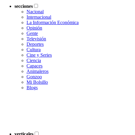
secciones
Nacional
Internacional
La Información Económica
Opinión
Gente
Televisión
Deportes
Cultura
Cine y Series
Ciencia
Capaces
Animaleros
Gonzoo
Mi Bolsillo
Blogs
verticales