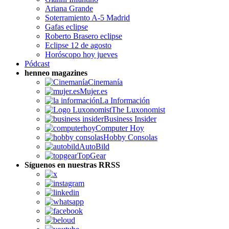
Ariana Grande
Soterramiento A-5 Madrid
Gafas eclipse
Roberto Brasero eclipse
Eclipse 12 de agosto
Horóscopo hoy jueves
Pódcast
henneo magazines
Cinemanía
Mujer.es
La Información
The Luxonomist
Business Insider
Computer Hoy
Hobby Consolas
AutoBild
TopGear
Síguenos en nuestras RRSS