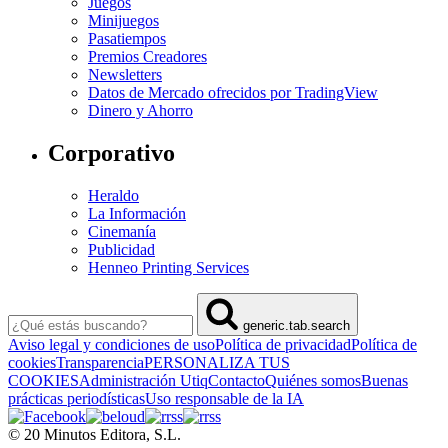
Juegos
Minijuegos
Pasatiempos
Premios Creadores
Newsletters
Datos de Mercado ofrecidos por TradingView
Dinero y Ahorro
Corporativo
Heraldo
La Información
Cinemanía
Publicidad
Henneo Printing Services
generic.tab.search
Aviso legal y condiciones de uso
Política de privacidad
Política de
cookies
Transparencia
PERSONALIZA TUS
COOKIES
Administración Utiq
Contacto
Quiénes somos
Buenas
prácticas periodísticas
Uso responsable de la IA
© 20 Minutos Editora, S.L.