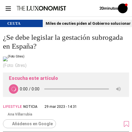
Volver
Iniciar
a
sesión
20MINUTOS.ES
CEUTA
Miles de ceutíes piden al Gobierno solucionar
¿Se debe legislar la gestación subrogada
en España?
(Foto: Gtres)
Escucha este artículo
LIFESTYLE
NOTICIA
29 mar 2023 - 14:31
Ana Villarrubia
Añádenos en Google