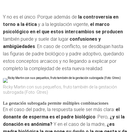
Y no es el único. Porque además de
la controversia en
torno a la ética
y a la legislación vigente,
el marco
psicológico en el que estos intercambios se producen
también puede y suele dar lugar
confusiones y
ambigüedades
. En caso de conflicto, se desdibujan hasta
las figuras de padre biológico y padre adoptivo, quedando
estos conceptos arcaicos y no llegando a explicar por
completo la complejidad de esta nueva realidad.
Ricky Martin con sus pequeños, fruto también de la gestación
subrogada (Foto: Gtres)
La gestación subrogada permite múltiples combinaciones
En el caso del padre, la respuesta suele ser más clara:
el
donante de esperma es el padre biológico
. Pero,
¿y si la
donación es anónima?
Y en el caso de la madre,
¿es
madre biológica la que pone su óvulo o la que gesta y da