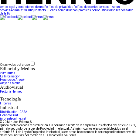
Aviso legal y condiciones de uso
Política de privacidad
Política de cookies
personaliza tus
cookies
Administrar Utiq
Contacto
Quiénes somos
Buenas prácticas periodísticas
Uso responsable
de la IA
Otras webs del grupo
Editorial y Medios
20minutos
La Información
Heraldo de Aragón
Alayans Media
Audiovisual
Factoría Henneo
Tecnología
Hiberus TI
Industrial
Distribución - DASA
Henneo Print
imprentaonline.net
© 20 Minutos Editora, S.L.
Queda prohibida toda reproducción sin permiso escrito de la empresa a los efectos del artículo 32.1,
párrafo segundo, de la Ley de Propiedad Intelectual. Asimismo, a los efectos establecidos en el
artículo 33.1 de Ley de Propiedad Intelectual, la empresa hace constar la correspondiente reserva de
derechos, por sí y por medio de sus redactores o autores.