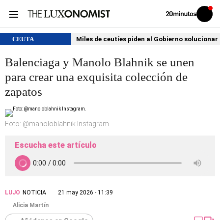
Volver
Iniciar
a
sesión
20MINUTOS.ES
CEUTA
Miles de ceutíes piden al Gobierno solucionar
Balenciaga y Manolo Blahnik se unen
para crear una exquisita colección de
zapatos
Foto: @manoloblahnik Instagram.
Escucha este artículo
LUJO
NOTICIA
21 may 2026 - 11:39
Alicia Martín