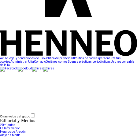
Aviso legal y condiciones de uso
Política de privacidad
Política de cookies
personaliza tus
cookies
Administrar Utiq
Contacto
Quiénes somos
Buenas prácticas periodísticas
Uso responsable
de la IA
Otras webs del grupo
Editorial y Medios
20minutos
La Información
Heraldo de Aragón
Alayans Media