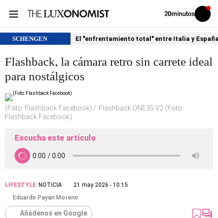
Volver
Iniciar
a
sesión
20MINUTOS.ES
SCHENGEN
El "enfrentamiento total" entre Italia y Españ
Flashback, la cámara retro sin carrete ideal
para nostálgicos
(Foto: Flashback Facebook)
Flashback ONE35 V2 (Foto:
Flashback Facebook)
Escucha este artículo
LIFESTYLE
NOTICIA
21 may 2026 - 10:15
Eduardo Payán Moreno
Añádenos en Google