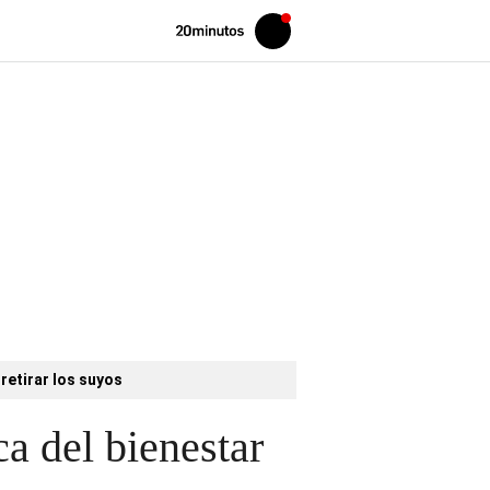
Volver
Iniciar
a
sesión
20MINUTOS.ES
retirar los suyos
a del bienestar