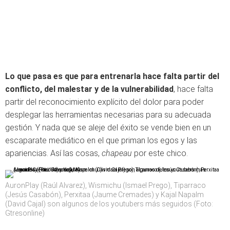
Lo que pasa es que para entrenarla hace falta partir del
conflicto, del malestar y de la vulnerabilidad
, hace falta
partir del reconocimiento explícito del dolor para poder
desplegar las herramientas necesarias para su adecuada
gestión. Y nada que se aleje del éxito se vende bien en un
escaparate mediático en el que priman los egos y las
apariencias. Así las cosas,
chapeau
por este chico.
AuronPlay (Raúl Alvarez), Wismichu (Ismael Prego), Tiparraco
(Jesús Casabón), Perxitaa (Jaume Cremades) y Kajal Napalm
(David Cajal) son algunos de los youtubers más seguidos (Foto:
Gtresonline)